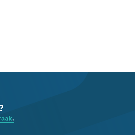
?
raak
.