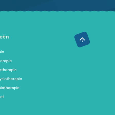
eën
pie
erapie
otherapie
ysiotherapie
siotherapie
et